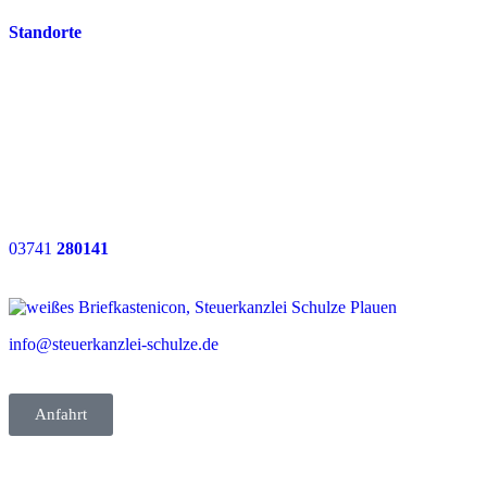
Standorte
Hauptniederlassung:
Weststraße 13
08523 Plauen
03741
280141
info@steuerkanzlei-schulze.de
Anfahrt