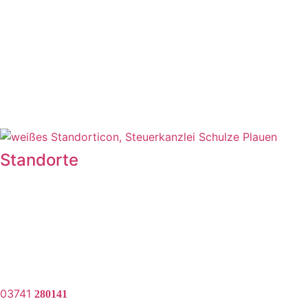
Standorte
Hauptniederlassung:
Weststraße 13
08523 Plauen
03741
280141